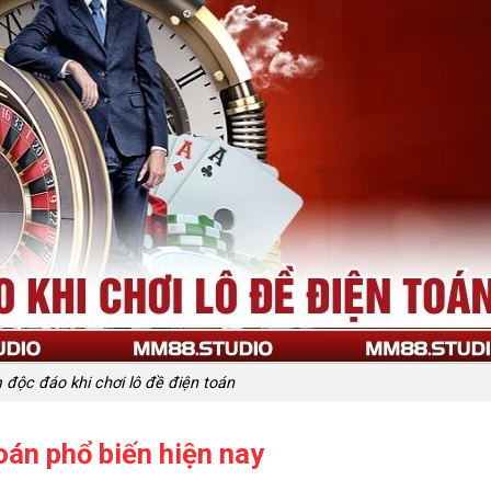
độc đáo khi chơi lô đề điện toán
oán phổ biến hiện nay