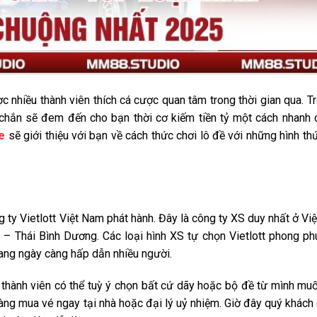
 nhiều thành viên thích cá cược quan tâm trong thời gian qua. Tr
 chắn sẽ đem đến cho bạn thời cơ kiếm tiền tỷ một cách nhanh 
e
sẽ giới thiệu với bạn về cách thức chơi lô đề với những hình th
n
ng ty Vietlott Việt Nam phát hành. Đây là công ty XS duy nhất ở Vi
 – Thái Bình Dương. Các loại hình XS tự chọn Vietlott phong phú
đang ngày càng hấp dẫn nhiều người.
 thành viên có thể tuỳ ý chọn bất cứ dãy hoặc bộ đề từ mình muố
àng mua vé ngay tại nhà hoặc đại lý uỷ nhiệm. Giờ đây quý khách 