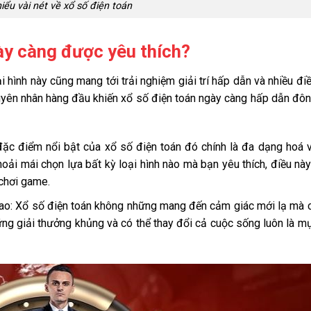
iểu vài nét về xổ số điện toán
gày càng được yêu thích?
 hình này cũng mang tới trải nghiệm giải trí hấp dẫn và nhiều điề
nguyên nhân hàng đầu khiến xổ số điện toán ngày càng hấp dẫn đô
đặc điểm nổi bật của xổ số điện toán đó chính là đa dạng hoá v
hoải mái chọn lựa bất kỳ loại hình nào mà bạn yêu thích, điều này
chơi game.
cao: Xổ số điện toán không những mang đến cảm giác mới lạ mà 
g giải thưởng khủng và có thể thay đổi cả cuộc sống luôn là mụ