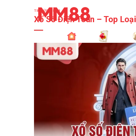
Skip
to
TIN TỨC MM88
Xổ Số Điện Toán – Top Loạ
content
MM88
Casino