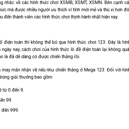
ường nhắc về các hình thức chơi XSMB, XSMT, XSMN. Bên cạnh cá
 thức mà được nhiều người ưu thích vì tính mới mẻ và thú vị hơn đó
ệu đến thành viên các hình thức chơi thịnh hành nhất hiện nay.
điện toán thì không thể bỏ qua hình thức chơi 123. Đây là hìn
 ngày nay, cách chơi của hình thức lô đề điện toán lại không qu
n là đã dễ dàng có được chiến thắng rồi.
n may mắn nhận về nếu như chiến thắng ở Mega 123. Đối với hìn
 trúng giải thưởng bao gồm:
 từ 0 đến 9.
ến 99.
g đến 999.