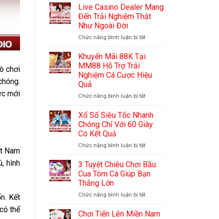
Tuyển
Suất
Live Casino Dealer Mang
MM88
Hệ
Đến Trải Nghiệm Thật
Để
Thống
Như Ngoài Đời
Gia
Cá
ở
Chức năng bình luận bị tắt
Nhập
Cược
Live
Đội
Casino
Ngũ
Khuyến Mãi 88K Tại
Dealer
Chuyên
MM88 Hỗ Trợ Trải
ò chơi
Mang
Nghiệp
Nghiệm Cá Cược Hiệu
Đến
Năng
chóng.
Quả
Trải
Động
ức mới
Nghiệm
ở
Chức năng bình luận bị tắt
Thật
Khuyến
Như
Mãi
Xổ Số Siêu Tốc Nhanh
Ngoài
88K
Chóng Chỉ Với 60 Giây
Đời
Tại
Có Kết Quả
MM88
ở
Chức năng bình luận bị tắt
Hỗ
ệt Nam
Xổ
Trợ
Số
, hình
Trải
3 Tuyệt Chiêu Chơi Bầu
Siêu
Nghiệm
Cua Tôm Cá Giúp Bạn
Tốc
Cá
Thắng Lớn
Nhanh
Cược
ở
Chức năng bình luận bị tắt
Chóng
Hiệu
n. Kết
3
Chỉ
Quả
có thể
Tuyệt
Với
Chơi Tiến Lên Miền Nam