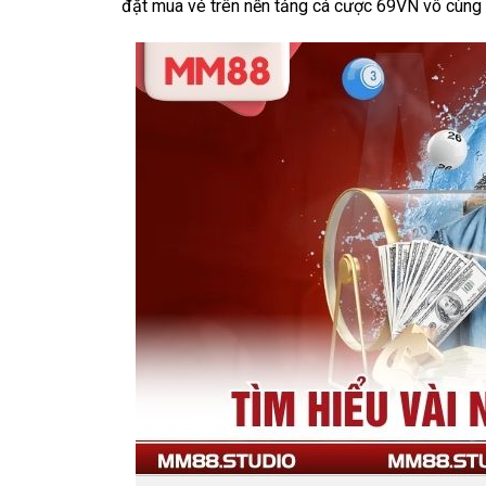
đặt mua vé trên nền tảng cá cược 69VN vô cùng t