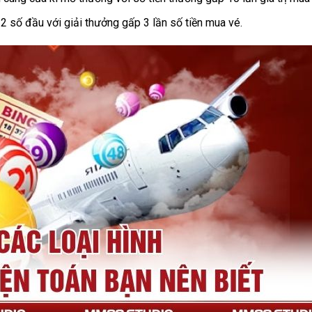
 2 số đầu với giải thưởng gấp 3 lần số tiền mua vé.