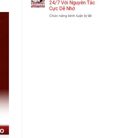
Chiêu
60
24/7 Với Nguyên Tắc
Chơi
Giây
Cực Dễ Nhớ
Bầu
Có
ở
Chức năng bình luận bị tắt
Cua
Kết
Chơi
Tôm
Quả
Tiến
Cá
Lên
Giúp
Miền
Bạn
Nam
Thắng
24/7
Lớn
Với
Nguyên
Tắc
Cực
Dễ
Nhớ