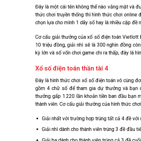
Đây là một cái tên không thể nào vắng mặt và đượ
thức chơi truyền thống thì hình thức chơi onlin
chọn lựa cho mình 1 dãy số hay là nhiều cặp đề 
Cơ cấu giải thưởng của xổ số điện toán Vietlott 
10 triệu đồng, giải nhì sẽ là 300 nghìn đồng cò
kỳ lớn và số vốn chơi game chi ra thấp, đây là hì
Xổ số điện toán thần tài 4
Đây là hình thức chơi xổ số điện toán vô cùng đ
gồm 4 chữ số để tham gia dự thưởng và bạn ch
thưởng gấp 1.220 lần khoản tiền ban đầu bạn mu
thành viên. Cơ cấu giải thưởng của hình thức chơ
Giải nhất với trường hợp trúng tất cả 4 đề vớ
Giải nhì dành cho thành viên trúng 3 đề đầu t
Giải ba dành cho thành viên trúng cả 3 đề cuố