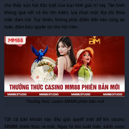
cho thấy sức hút đặc biệt của loại hình giải trí này. Tân binh
không quá vất vả khi tìm kiếm, lựa chọn một địa chỉ thỏa
mãn đam mê. Tuy nhiên, không phải điểm đến nào cũng an
toàn, đảm bảo quyền lợi cho hội viên.
Thưởng thức casino MM88 phiên bản mới
Tất cả băn khoăn này đều giải quyết triệt để khi casino
MM88 chính thức ra mắt. Ngay từ khi xuất hiện, sảnh cược