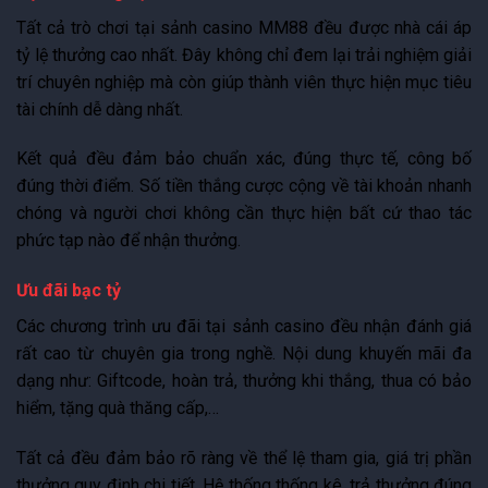
Tất cả trò chơi tại sảnh casino MM88 đều được nhà cái áp
tỷ lệ thưởng cao nhất. Đây không chỉ đem lại trải nghiệm giải
trí chuyên nghiệp mà còn giúp thành viên thực hiện mục tiêu
tài chính dễ dàng nhất.
Kết quả đều đảm bảo chuẩn xác, đúng thực tế, công bố
đúng thời điểm. Số tiền thắng cược cộng về tài khoản nhanh
chóng và người chơi không cần thực hiện bất cứ thao tác
phức tạp nào để nhận thưởng.
Ưu đãi bạc tỷ
Các chương trình ưu đãi tại sảnh casino đều nhận đánh giá
rất cao từ chuyên gia trong nghề. Nội dung khuyến mãi đa
dạng như: Giftcode, hoàn trả, thưởng khi thắng, thua có bảo
hiểm, tặng quà thăng cấp,…
Tất cả đều đảm bảo rõ ràng về thể lệ tham gia, giá trị phần
thưởng quy định chi tiết. Hệ thống thống kê, trả thưởng đúng