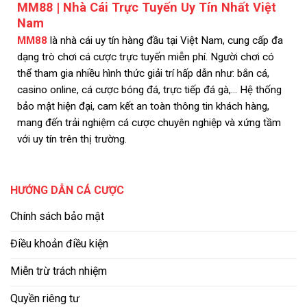
MM88 | Nhà Cái Trực Tuyến Uy Tín Nhất Việt
Nam
MM88
là nhà cái uy tín hàng đầu tại Việt Nam, cung cấp đa
dạng trò chơi cá cược trực tuyến miễn phí. Người chơi có
thể tham gia nhiều hình thức giải trí hấp dẫn như: bắn cá,
casino online, cá cược bóng đá, trực tiếp đá gà,... Hệ thống
bảo mật hiện đại, cam kết an toàn thông tin khách hàng,
mang đến trải nghiệm cá cược chuyên nghiệp và xứng tầm
với uy tín trên thị trường.
HƯỚNG DẪN CÁ CƯỢC
Chính sách bảo mật
Điều khoản điều kiện
Miễn trừ trách nhiệm
Quyền riêng tư