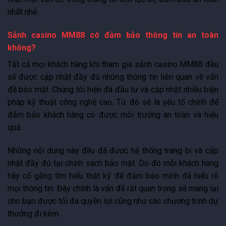
nhất nhé.
Sảnh casino MM88 có đảm bảo thông tin an toàn
không?
Tất cả mọi khách hàng khi tham gia sảnh casino MM88 đều
sẽ được cập nhật đầy đủ những thông tin liên quan về vấn
đề bảo mật. Chúng tôi hiện đã đầu tư và cập nhật nhiều biện
pháp kỹ thuật công nghệ cao. Từ đó sẽ là yếu tố chính để
đảm bảo khách hàng có được môi trường an toàn và hiệu
quả.
Những nội dung này đều đã được hệ thống trang bị và cập
nhật đầy đủ tại chính sách bảo mật. Do đó mỗi khách hàng
hãy cố gắng tìm hiểu thật kỹ để đảm bảo mình đã hiểu rõ
mọi thông tin. Đây chính là vấn đề rất quan trọng sẽ mang lại
cho bạn được tối đa quyền lợi cũng như các chương trình dự
thưởng đi kèm.