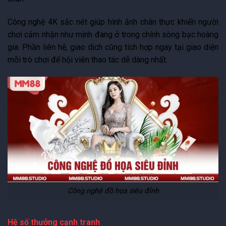
Công nghệ 4K sắc nét giúp hình ảnh chân thực khiến người
chơi cảm nhận như mình đang ở trong chính sòng bạc hoàng
gia. Phần liên hệ, giao dịch cũng tích hợp ngay tại giao diện
mỗi trò chơi để hội viên thao tác dễ dàng nhất.
Công nghệ đồ họa siêu đỉnh
Hệ số thưởng cạnh tranh