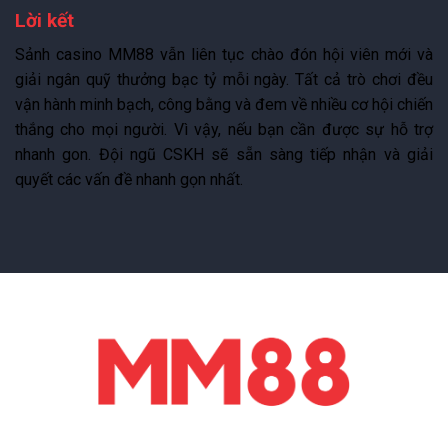
Lời kết
Sảnh casino MM88 vẫn liên tục chào đón hội viên mới và
giải ngân quỹ thưởng bạc tỷ mỗi ngày. Tất cả trò chơi đều
vận hành minh bạch, công bằng và đem về nhiều cơ hội chiến
thắng cho mọi người. Vì vậy, nếu bạn cần được sự hỗ trợ
nhanh gon. Đội ngũ CSKH sẽ sẵn sàng tiếp nhận và giải
quyết các vấn đề nhanh gọn nhất.