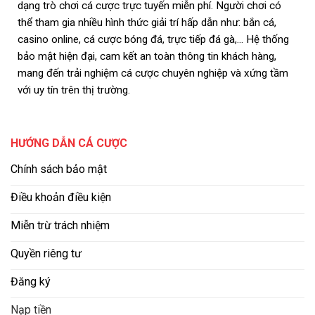
dạng trò chơi cá cược trực tuyến miễn phí. Người chơi có
thể tham gia nhiều hình thức giải trí hấp dẫn như: bắn cá,
casino online, cá cược bóng đá, trực tiếp đá gà,... Hệ thống
bảo mật hiện đại, cam kết an toàn thông tin khách hàng,
mang đến trải nghiệm cá cược chuyên nghiệp và xứng tầm
với uy tín trên thị trường.
HƯỚNG DẪN CÁ CƯỢC
Chính sách bảo mật
Điều khoản điều kiện
Miễn trừ trách nhiệm
Quyền riêng tư
Đăng ký
Nạp tiền