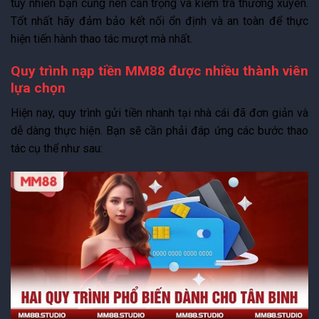
tuy nhiên bạn cũng nên cẩn trọng và kiểm tra thường xuyên.
Tốt nhất hãy đảm bảo kết nối ổn định và an toàn để thực
hiện tiến hành thao tác mượt mà nhất.
Quy trình nạp tiền MM88 được nhiều thành viên
lựa chọn
Hiện nay, quy trình gửi tiền nhanh tại nhà cái đã đơn giản và
dễ dàng thực hiện. Bạn sẽ cần phải đáp ứng các bước thao
tác cụ thể như sau: