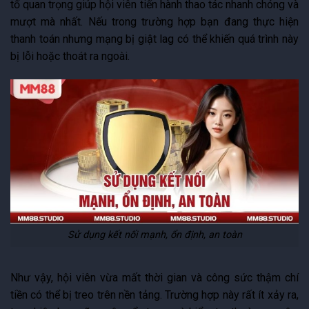
tố quan trọng giúp hội viên tiến hành thao tác nhanh chóng và
mượt mà nhất. Nếu trong trường hợp bạn đang thực hiện
thanh toán nhưng mạng bị giật lag có thể khiến quá trình này
bị lỗi hoặc thoát ra ngoài.
Sử dụng kết nối mạnh, ổn định, an toàn
Như vậy, hội viên vừa mất thời gian và công sức thậm chí
tiền có thể bị treo trên nền tảng. Trường hợp này rất ít xảy ra,