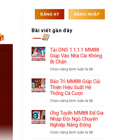
ĐĂNG KÝ
ĐĂNG NHẬP
Bài viết gần đây
Khuyến Mãi
Tin Tức
Tải DNS 1.1.1.1 MM88
Giúp Vào Nhà Cái Không
Bị Chặn
ở
Chức năng bình luận bị tắt
Tải
DNS
Bảo Trì MM88 Giúp Cải
1.1.1.1
Thiện Hiệu Suất Hệ
MM88
Thống Cá Cược
Giúp
ở
Chức năng bình luận bị tắt
Vào
Bảo
Nhà
Trì
Cái
Ứng Tuyển MM88 Để Gia
MM88
Không
Nhập Đội Ngũ Chuyên
Giúp
Bị
Nghiệp Năng Động
Cải
Chặn
ở
Chức năng bình luận bị tắt
Thiện
Ứng
Hiệu