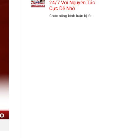
Chiêu
60
24/7 Với Nguyên Tắc
Chơi
Giây
Cực Dễ Nhớ
Bầu
Có
ở
Chức năng bình luận bị tắt
Cua
Kết
Chơi
Tôm
Quả
Tiến
Cá
Lên
Giúp
Miền
Bạn
Nam
Thắng
24/7
Lớn
Với
Nguyên
Tắc
Cực
Dễ
Nhớ