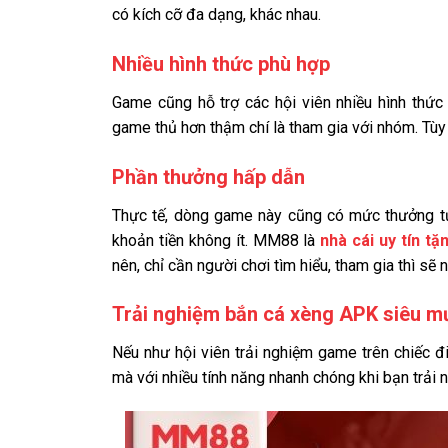
có kích cỡ đa dạng, khác nhau.
Nhiều hình thức phù hợp
Game cũng hỗ trợ các hội viên nhiều hình thức 
game thủ hơn thậm chí là tham gia với nhóm. Tùy 
Phần thưởng hấp dẫn
Thực tế, dòng game này cũng có mức thưởng tươ
khoản tiền không ít. MM88 là
nhà cái uy tín tặ
nên, chỉ cần người chơi tìm hiểu, tham gia thì sẽ
Trải nghiệm bắn cá xèng APK siêu m
Nếu như hội viên trải nghiệm game trên chiếc đ
mà với nhiều tính năng nhanh chóng khi bạn trải n