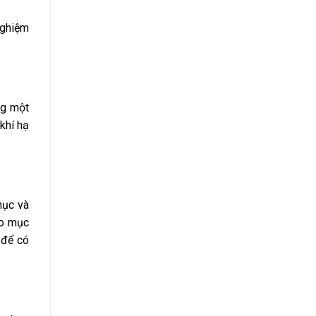
nghiệm
ng một
khí hạ
hục và
ào mục
 để có