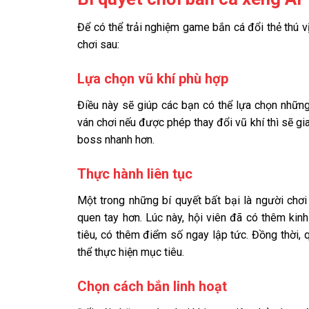
Để có thể trải nghiệm game bắn cá đổi thẻ thú vị
chơi sau:
Lựa chọn vũ khí phù hợp
Điều này sẽ giúp các bạn có thể lựa chọn những
ván chơi nếu được phép thay đổi vũ khí thì sẽ gi
boss nhanh hơn.
Thực hành liên tục
Một trong những bí quyết bất bại là người chơ
quen tay hơn. Lúc này, hội viên đã có thêm kin
tiêu, có thêm điểm số ngay lập tức. Đồng thời,
thể thực hiện mục tiêu.
Chọn cách bắn linh hoạt