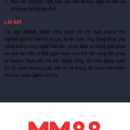
Mọi vấn đề phát sinh, bạn cần liên hệ trực tiếp tới nhà cái
để được hỗ trợ kịp thời.
Lời kết
Tải app MM88 thành công đem tới cho bạn những trải
nghiệm giải trí tiện lợi và cực kỳ an toàn. Ứng dụng được xây
dựng bằng công nghệ hiện đại, được bảo vệ bằng giải pháp
an ninh tân tiến có thể ngăn chặn mọi đợt tấn công trái phép
từ hacker. Ngay khi cài đặt thành công, hội viên đừng quên
bỏ túi code thưởng hấp dẫn từ hệ thống để thoải mái khám
phá mọi sảnh game hot hit.