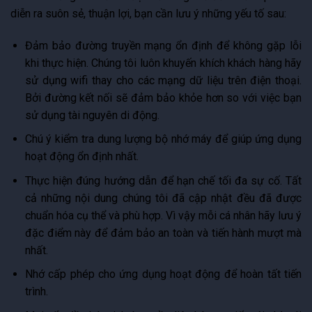
diễn ra suôn sẻ, thuận lợi, bạn cần lưu ý những yếu tố sau:
Đảm bảo đường truyền mạng ổn định để không gặp lỗi
khi thực hiện. Chúng tôi luôn khuyến khích khách hàng hãy
sử dụng wifi thay cho các mạng dữ liệu trên điện thoại.
Bởi đường kết nối sẽ đảm bảo khỏe hơn so với việc bạn
sử dụng tài nguyên di động.
Chú ý kiểm tra dung lượng bộ nhớ máy để giúp ứng dụng
hoạt động ổn định nhất.
Thực hiện đúng hướng dẫn để hạn chế tối đa sự cố. Tất
cả những nội dung chúng tôi đã cập nhật đều đã được
chuẩn hóa cụ thể và phù hợp. Vì vậy mỗi cá nhân hãy lưu ý
đặc điểm này để đảm bảo an toàn và tiến hành mượt mà
nhất.
Nhớ cấp phép cho ứng dụng hoạt động để hoàn tất tiến
trình.