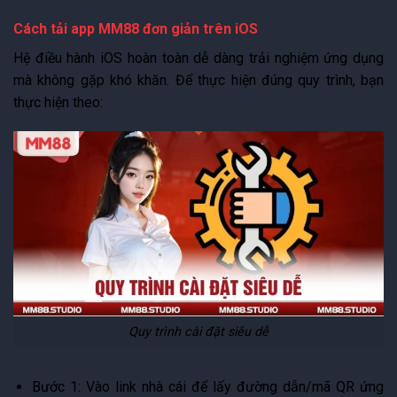
Cách tải app MM88 đơn giản trên iOS
Hệ điều hành iOS hoàn toàn dễ dàng trải nghiệm ứng dụng
mà không gặp khó khăn. Để thực hiện đúng quy trình, bạn
thực hiện theo:
Quy trình cài đặt siêu dễ
Bước 1: Vào link nhà cái để lấy đường dẫn/mã QR ứng