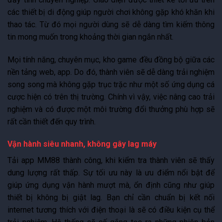
các thiết bị di động giúp người chơi không gặp khó khăn khi
thao tác. Từ đó mọi người dùng sẽ dễ dàng tìm kiếm thông
tin mong muốn trong khoảng thời gian ngắn nhất.
Mọi tính năng, chuyên mục, kho game đều đồng bộ giữa các
nền tảng web, app. Do đó, thành viên sẽ dễ dàng trải nghiệm
song song mà không gặp trục trặc như một số ứng dụng cá
cược hiện có trên thị trường. Chính vì vậy, việc nâng cao trải
nghiệm và có được một môi trường đổi thưởng phù hợp sẽ
rất cần thiết đến quy trình.
Vận hành siêu nhanh, không gây lag máy
Tải app MM88 thành công, khi kiểm tra thành viên sẽ thấy
dung lượng rất thấp. Sự tối ưu này là ưu điểm nổi bật để
giúp ứng dụng vận hành mượt mà, ổn định cũng như giúp
thiết bị không bị giật lag. Bạn chỉ cần chuẩn bị kết nối
internet tương thích với điện thoại là sẽ có điều kiện cụ thể