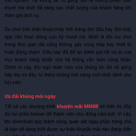
trải nghiệm. Hệ thống sẽ cố gắng tạo ra những phiên bản
mượt mà nhất để nâng cao chất lượng của khách hàng khi
tham gia dịch vụ.
Dù chơi trên điện thoại/máy tính bảng đời đầu hay đời mới,
app vẫn hoạt động cực kỳ mượt mà. Nhất là khi vui chơi
trong thời gian dài cũng không gây nóng máy hay thiết bị
hoạt động chậm. Điều này đã để lại đánh giá rất ưu ái của
mọi khách hàng khiến cho hệ thống vẫn luôn công nhận.
Chính vì vậy, đội ngũ nhân viên của chúng tôi đã cố gắng
tiếp thu và đầu tư thêm những tính năng mới nhất dành cho
hội viên.
Ưu đãi khủng mỗi ngày
Tất cả các chương trình
khuyến mãi MM88
sẽ hiển thị đầy
đủ tại phần banner để thành viên chủ động nắm bắt. Vì vậy,
khi download app thành công, quan sát ngay phần trang chủ
là bạn dễ dàng biết được sự kiện khuyến mãi nào đang diễn